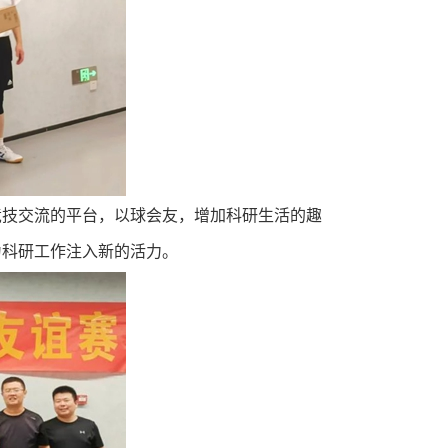
竞技交流的平台，以球会友，增加科研生活的趣
为科研工作注入新的活力。