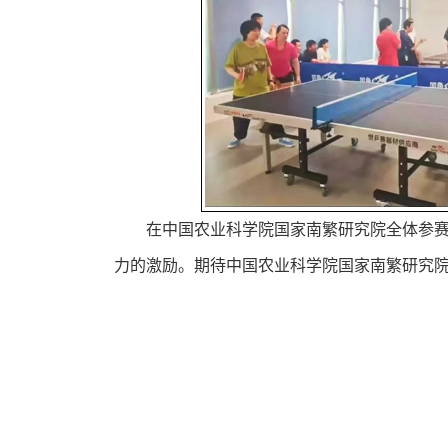
在中国农业科学院国家南繁研究院全体参
力的激励。期待中国农业科学院国家南繁研究