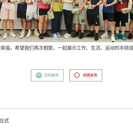
的来临，希望我们再次相聚，一起展示工作、生活、运动的丰硕
打印本页
关闭本页
仪式