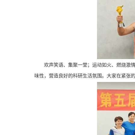
欢声笑语、集聚一堂；运动如火、燃烧激
味性，营造良好的科研生活氛围。大家在紧张