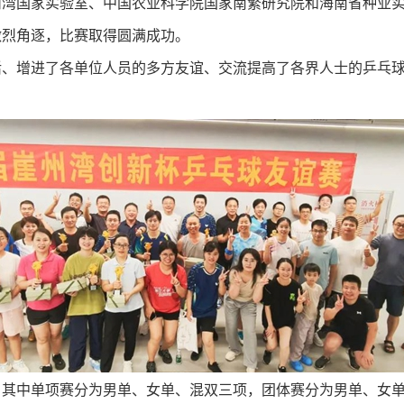
州湾国家实验室、中国农业科学院国家南繁研究院和海南省种业
张激烈角逐，比赛取得圆满成功。
活、增进了各单位人员的多方友谊、交流提高了各界人士的乒乓
，其中单项赛分为男单、女单、混双三项，团体赛分为男单、女