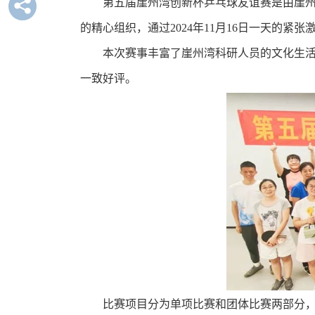
第五届崖州湾创新杯乒乓球友谊赛是由崖
的精心组织，通过2024年11月16日一天的紧
本次赛事丰富了崖州湾科研人员的文化生
一致好评。
比赛项目分为单项比赛和团体比赛两部分