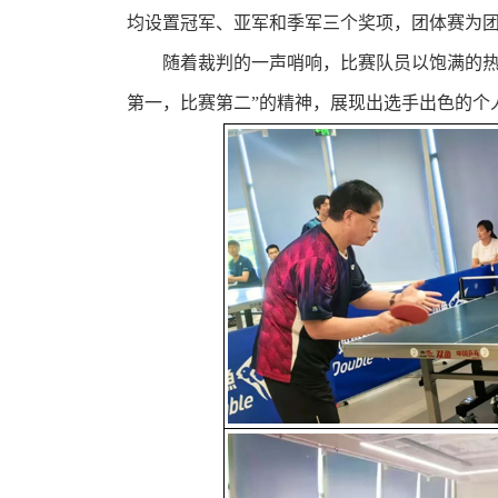
均设置冠军、亚军和季军三个奖项，团体赛为
随着裁判的一声哨响，比赛队员以饱满的热
第一，比赛第二”的精神，展现出选手出色的个