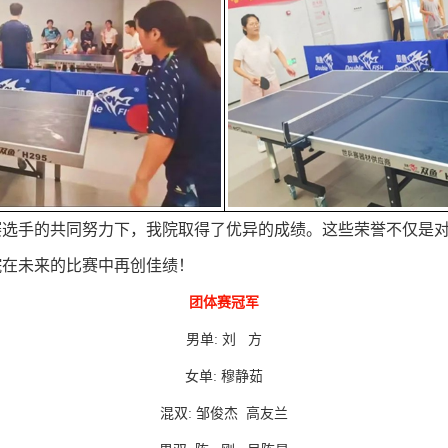
赛选手的共同努力下，我院取得了优异的成绩。这些荣誉不仅是
院在未来的比赛中再创佳绩！
团体赛冠军
男单: 刘 方
女单: 穆静茹
混双: 邹俊杰 高友兰