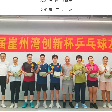
男双: 陈 刚 吴陈昊
女双: 曾 宇 高 瑾