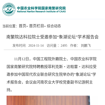
首页
首页栏目
当前位置：
»
» 综合动态
南繁院达科拉院士受邀参加“象湖论坛”学术报告会
发布时间:
2024-11-14
访问量 ：
2495
作者：
刘鹏飞
11月12日，中国工程院外籍院士、中国农业科学院
国家南繁研究院特聘教授菲利克斯・达帕雷・达科拉受
邀参加中国现代农业联合研究生院举办的“象湖论坛”学
术报告会，会议由河南农业大学校党委副书记游舸主
持。