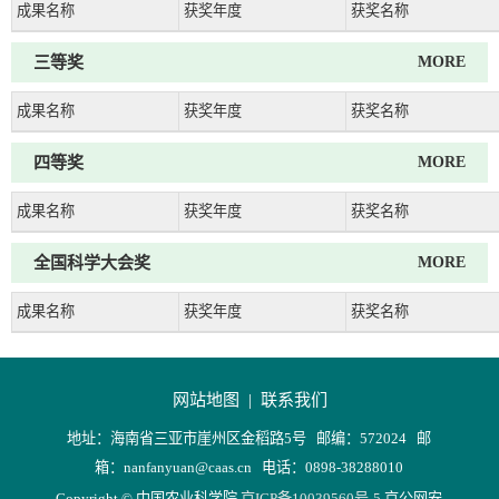
成果名称
获奖年度
获奖名称
MORE
三等奖
成果名称
获奖年度
获奖名称
MORE
四等奖
成果名称
获奖年度
获奖名称
MORE
全国科学大会奖
成果名称
获奖年度
获奖名称
网站地图 |
联系我们
地址：海南省三亚市崖州区金稻路5号 邮编：572024 邮
箱：nanfanyuan@caas.cn 电话：0898-38288010
Copyright © 中国农业科学院
京ICP备10039560号-5
京公网安