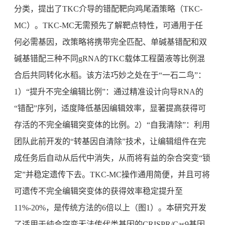
分类，提出了TKC介导的错配靶向鸡尾酒策略（TKC-
MC）。TKC-MC无需预先了解靶点特性，可通用于任
何必需基因，改策略将携带完全匹配、单碱基错配和双
碱基错配三种不同gRNA的TKC载体工程菌液等比例混
合后共同转化水稻。该方法巧妙之处在于“一石二鸟”：
1）“提升不完全编辑比例”：通过精准设计向导RNA的
“错配”序列，适度降低基因编辑效率，显著提高获得可
存活的不完全编辑突变体的比例。2）“自我清除”：利用
团队此前开发的“转基因自清除”技术，让编辑组件在完
成任务后自动从后代中消失，从而将有益的杂合突变“锁
定”并稳定遗传下去。TKC-MC操作通用简便，并且可将
可遗传不完全编辑突变体的获得效率稳定提升至
11%-20%，是传统方法的6倍以上（图1）。本研究开发
了适用于纯合突变无法传代类基因的CRISPR/Cas9基因