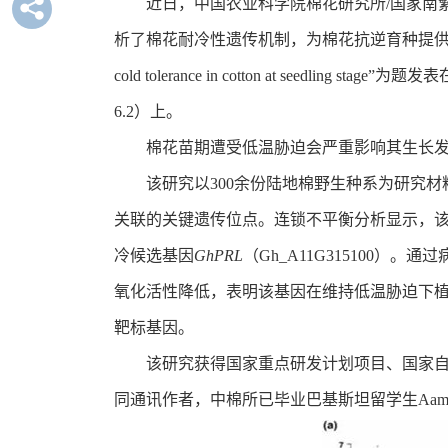
近日，中国农业科学院棉花研究所/国家南
析了棉花耐冷性遗传机制，为棉花抗逆育种提供了新思路。相关研究成果以“
cold tolerance in cotton at seedli
6.2）上。
棉花苗期遭受低温胁迫会严重影响其生长
该研究以300余份陆地棉野生种系为研究
关联的关键遗传位点。连锁不平衡分析显示，
冷候选基因
GhPRL
（Gh_A11G315100
氧化活性降低，表明该基因在维持低温胁迫下
靶标基因。
该研究获得国家重点研发计划项目、国家自
同通讯作者，中棉所已毕业巴基斯坦留学生Aamir Al