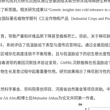
繁研究院刘方研究员团队通过全基因组关联分析从陆地棉野生种
Genetic insights into cold tolerance in cotton:
ng stage”为题发表在国际著名植物学期刊《工业作物和产品（Industrial Crop
发育，导致产量和纤维品质下降甚至植株死亡。目前，关于棉花
材料，系统评估了低温胁迫下表型与遗传应答特征。通过全基因组
该区域存在高度连锁不平衡现象，且与低温胁迫下的初生根长度
）。通过病毒诱导的基因沉默技术验证发现，GhPRL沉默植株在低
植物生长发育过程中起着重要作用。研究结果揭示了棉花耐冷性
然科学基金、农科院青创项目、河南省自然基金等项目资助。中
i Abro和博士后Mubashir Abbas为论文共同第一作者。