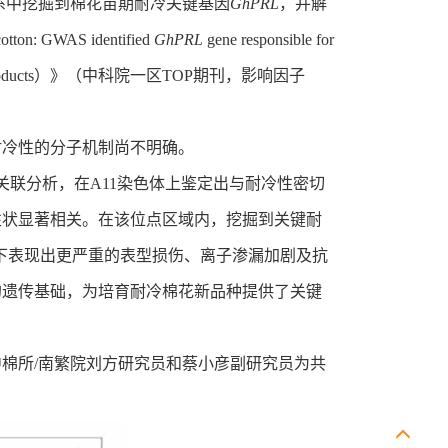
系中挖掘到棉花苗期耐冷关键基因
GhPRL
，并解
 GWAS identified
GhPRL
gene responsible for
s and Products）》（中科院一区TOP期刊，影响因子
耐冷性的分子机制尚不明确。
关联分析，在A11染色体上鉴定出与耐冷性密切
性状显著相关。在该位点区域内，挖掘到关键耐
温胁迫下表现出更严重的表型损伤、离子渗漏加剧及抗
的遗传基础，为培育耐冷棉花新品种提供了关键
棉所/南繁院刘方研究员和蔡小彦副研究员为共