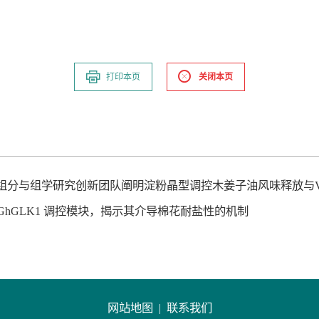
打印本页
关闭本页
中国农科院植物化学组分与组学研究创新团队阐明淀粉晶型调控木姜子油风味释
H2-GhGLK1 调控模块，揭示其介导棉花耐盐性的机制
网站地图 |
联系我们