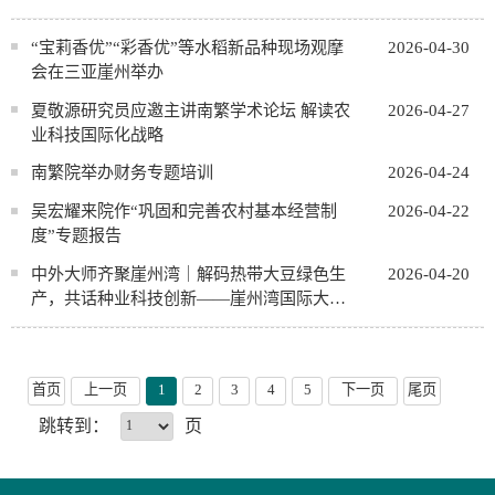
“宝莉香优”“彩香优”等水稻新品种现场观摩
2026-04-30
会在三亚崖州举办
夏敬源研究员应邀主讲南繁学术论坛 解读农
2026-04-27
业科技国际化战略
南繁院举办财务专题培训
2026-04-24
吴宏耀来院作“巩固和完善农村基本经营制
2026-04-22
度”专题报告
中外大师齐聚崖州湾｜解码热带大豆绿色生
2026-04-20
产，共话种业科技创新——崖州湾国际大师
讲坛（第27期）圆满举办
首页
上一页
1
2
3
4
5
下一页
尾页
跳转到：
页