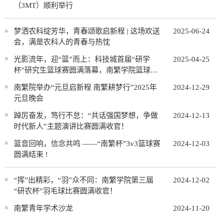
（3MT）顺利举行
梦洒农科绽芳华，青春颂歌启新程 | 这场欢送
2025-06-24
会，满是农科人的青春与热忱
光影流年，迎“篮”而上：科技城首届“研学
2025-04-25
杯”研究生篮球赛圆满落幕，南繁学院篮球队
伍比赛晋级全记录！
南繁院举办“元旦启新程 南繁耕梦行”2025年
2024-12-29
元旦晚会
踔厉奋发，笃行不怠：“共话强国梦想，争做
2024-12-13
时代新人”主题演讲比赛圆满收官！
篮音回响，信念共鸣 ——“南繁杯”3v3篮球赛
2024-12-03
圆满结束 !
“挥”出精彩，“羽”众不同：南繁学院第三届
2024-12-02
“研农杯”羽毛球比赛圆满收官！
南繁青年学术沙龙
2024-11-20