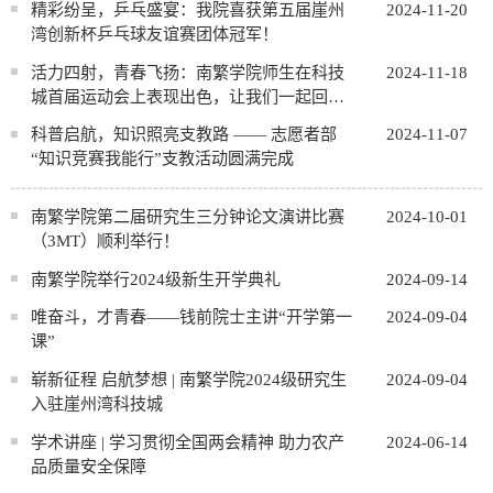
精彩纷呈，乒乓盛宴：我院喜获第五届崖州
2024-11-20
湾创新杯乒乓球友谊赛团体冠军！
活力四射，青春飞扬：南繁学院师生在科技
2024-11-18
城首届运动会上表现出色，让我们一起回顾
精彩！！！
科普启航，知识照亮支教路 —— 志愿者部
2024-11-07
“知识竞赛我能行”支教活动圆满完成
南繁学院第二届研究生三分钟论文演讲比赛
2024-10-01
（3MT）顺利举行！
南繁学院举行2024级新生开学典礼
2024-09-14
唯奋斗，才青春——钱前院士主讲“开学第一
2024-09-04
课”
崭新征程 启航梦想 | 南繁学院2024级研究生
2024-09-04
入驻崖州湾科技城
学术讲座 | 学习贯彻全国两会精神 助力农产
2024-06-14
品质量安全保障